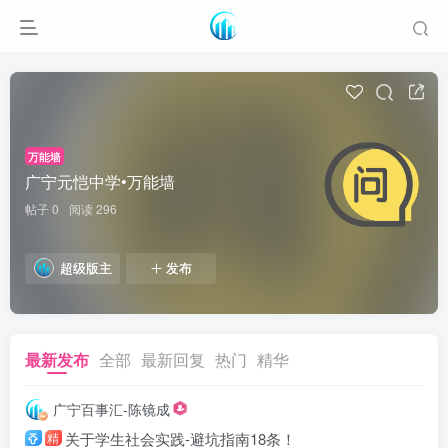
万能墙
广宁元恺中学•万能墙
帖子 0
阅读 296
超级版主
发布
最新发布
全部
最新回复
热门
精华
广宁百事汇-陈镜成
关于学生社会实践-避坑指南18条！
精