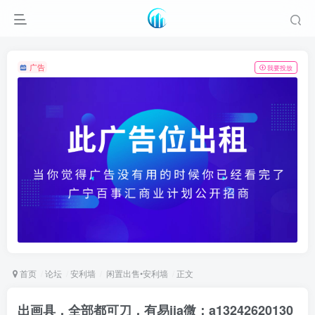
广告
我要投放
首页
论坛
安利墙
闲置出售•安利墙
正文
出画具，全部都可刀，有易jia微：a13242620130