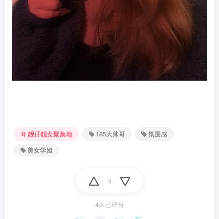
靓仔靓女聚集地
185大帅哥
氛围感
美女学姐
4
4人已评分