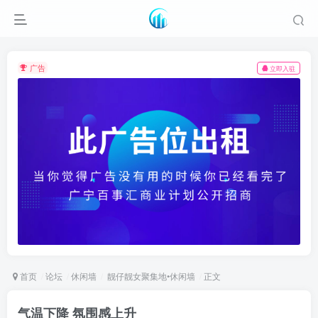
广告
立即入驻
首页
论坛
休闲墙
靓仔靓女聚集地•休闲墙
正文
气温下降 氛围感上升