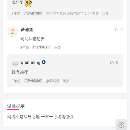
我想要
3年前
@
宇宙无敌超级普信妈宝女(中考版
回复
广东省广州市
爱睡觉
0
同问我也想要
3年前
回复
广东省肇庆市
qian ming
0
我有的呀
3年前
@
爱睡觉
回复
广东省佛山市
温馨提示
网络不是法外之地 一言一行均需谨慎