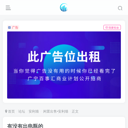
广告
我要投放
首页
论坛
安利墙
闲置出售•安利墙
正文
有没有出电瓶的