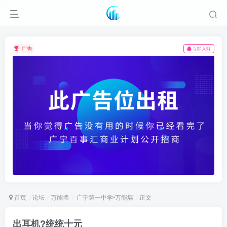
广告
立即入驻
首页
论坛
万能墙
广宁第一中学•万能墙
正文
出耳机?统统十元