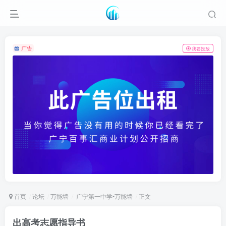
广告
我要投放
首页
论坛
万能墙
广宁第一中学•万能墙
正文
出高考志愿指导书