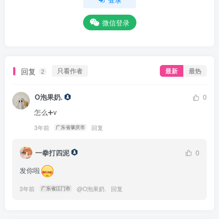
微信登录
回复
只看作者
最新
最热
2
O泡果奶.
0
怎么➕v
3年前
回复
广东省肇庆市
一拳打四泥
0
发你啦
3年前
@
O泡果奶.
回复
广东省江门市