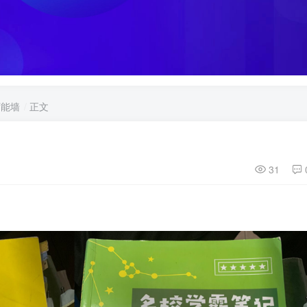
万能墙
正文
31