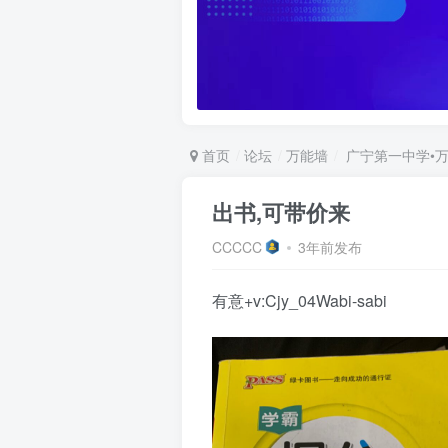
首页
论坛
万能墙
广宁第一中学•
出书,可带价来
CCCCC
3年前发布
有意+v:Cjy_04Wabi-sabi