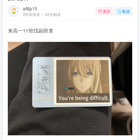
aAljy15
关注
私信
3年前发布
42次阅读
来高一11班找副班拿