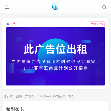
广告
我要投放
首页
论坛
万能墙
广宁第一中学•万能墙
正文
捡到饭卡