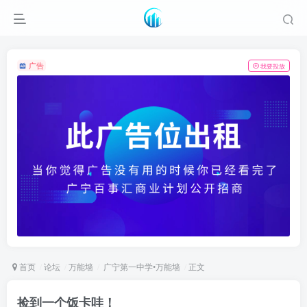
广告
我要投放
首页
论坛
万能墙
广宁第一中学•万能墙
正文
捡到一个饭卡哇！