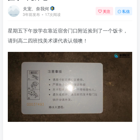
夫宠、奈我何
关注
私信
3年前发布
17次阅读
星期五下午放学在靠近宿舍门口附近捡到了一个饭卡，
请到高二四班找美术课代表认领噢！