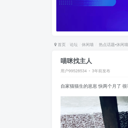
首页
论坛
休闲墙
热点话题•休闲
喵咪找主人
用户99528534
3年前发布
自家猫猫生的崽崽 快两个月了 很乖