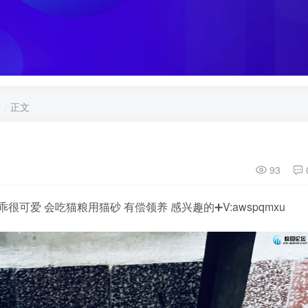
墙
正文
93
很可爱 会吃猫粮用猫砂 有偿领养 感兴趣的➕V:awspqmxu