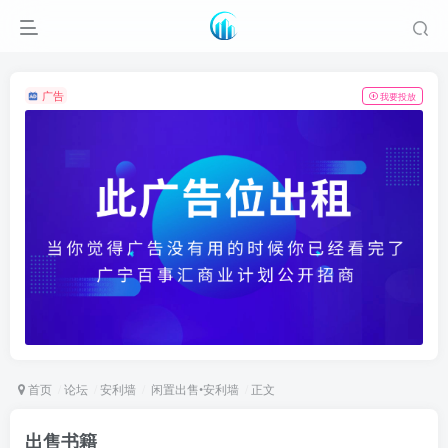
广告
我要投放
首页
论坛
安利墙
闲置出售•安利墙
正文
出售书籍