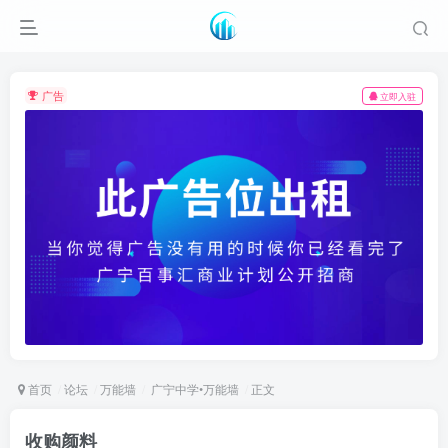
广告
立即入驻
首页
论坛
万能墙
广宁中学•万能墙
正文
收购颜料