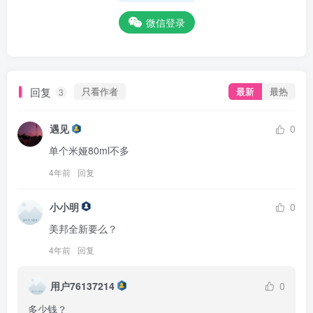
微信登录
回复
只看作者
最新
最热
3
遇见
0
单个米娅80ml不多
4年前
回复
小小明
0
美邦全新要么？
4年前
回复
用户76137214
0
多少钱？