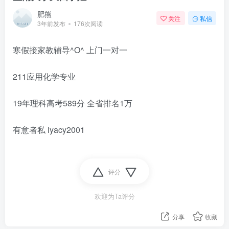
肥熊
关注
私信
3年前发布
176次阅读
寒假接家教辅导^O^ 上门一对一
211应用化学专业
19年理科高考589分 全省排名1万
有意者私 lyacy2001
评分
欢迎为Ta评分
分享
收藏