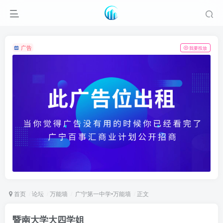
广告
我要投放
首页
论坛
万能墙
广宁第一中学•万能墙
正文
暨南大学大四学姐