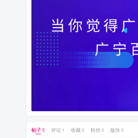
帖子
5
评论
1
收藏
0
粉丝
0
版块
0