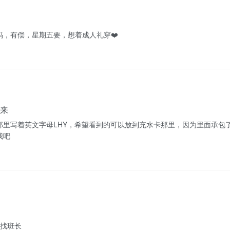
，有偿，星期五要，想着成人礼穿❤️
来
那里写着英文字母LHY，希望看到的可以放到充水卡那里，因为里面承包
我吧
班找班长