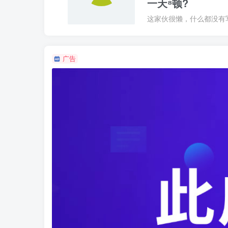
一天⁸顿?
这家伙很懒，什么都没有写.
广告