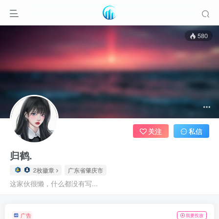
580
关注
私信
归鹤.
2枚徽章
广东省肇庆市
这家伙很懒，什么都没有写...
广告
我要投放