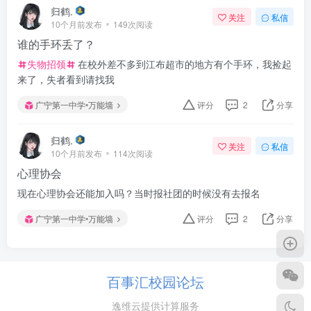
归鹤.
关注
私信
10个月前发布
149次阅读
谁的手环丢了？
失物招领
在校外差不多到江布超市的地方有个手环，我捡起
来了，失者看到请找我
广宁第一中学•万能墙
评分
2
分享
归鹤.
关注
私信
10个月前发布
114次阅读
心理协会
现在心理协会还能加入吗？当时报社团的时候没有去报名
广宁第一中学•万能墙
评分
2
分享
百事汇校园论坛
逸维云提供计算服务