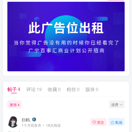
帖子
4
评论
19
收藏
0
粉丝
0
版块
0
发布
排序
4
归鹤.
关注
私信
1个月前发布
18次阅读