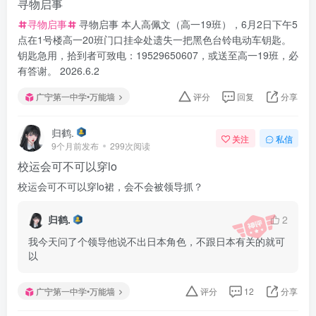
寻物启事
寻物启事
寻物启事 本人高佩文（高一19班），6月2日下午5
点在1号楼高一20班门口挂伞处遗失一把黑色台铃电动车钥匙。
钥匙急用，拾到者可致电：19529650607，或送至高一19班，必
有答谢。 2026.6.2
广宁第一中学•万能墙
评分
回复
分享
归鹤.
关注
私信
9个月前发布
299次阅读
校运会可不可以穿lo
校运会可不可以穿lo裙，会不会被领导抓？
归鹤.
2
我今天问了个领导他说不出日本角色，不跟日本有关的就可
以
广宁第一中学•万能墙
评分
12
分享