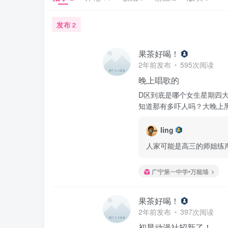
发布
2
果茶好喝！
2年前发布
595次阅读
晚上唱歌的
D区到底是哪个女生星期四
知道那有多吓人吗？大晚上黑
ling
人家可能是高三的师姐练
广宁第一中学•万能墙
果茶好喝！
2年前发布
397次阅读
初晨动漫社招新了！