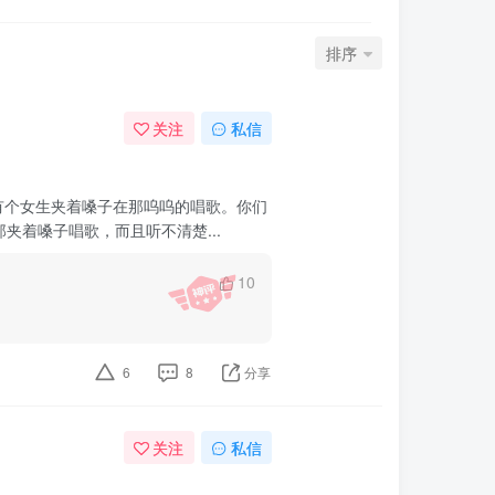
排序
关注
私信
有个女生夹着嗓子在那呜呜的唱歌。你们
着嗓子唱歌，而且听不清楚...
10
6
8
分享
关注
私信