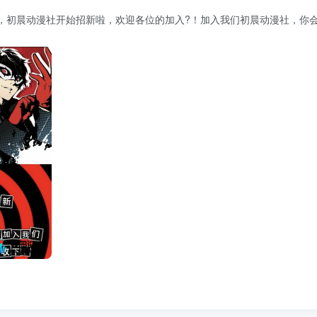
，初晨动漫社开始招新啦，欢迎各位的加入?！加入我们初晨动漫社，你