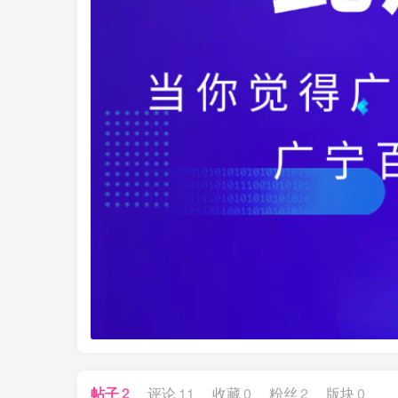
帖子
2
评论
11
收藏
0
粉丝
2
版块
0