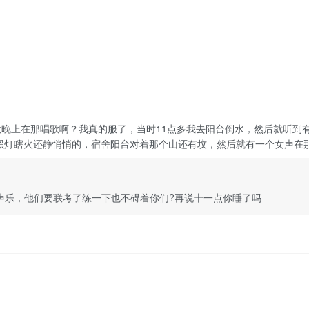
大晚上在那唱歌啊？我真的服了，当时11点多我去阳台倒水，然后就听到
灯瞎火还静悄悄的，宿舍阳台对着那个山还有坟，然后就有一个女声在那夹
声乐，他们要联考了练一下也不碍着你们?再说十一点你睡了吗