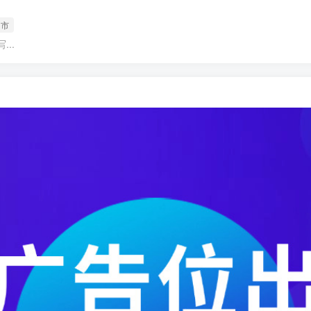
州市
..