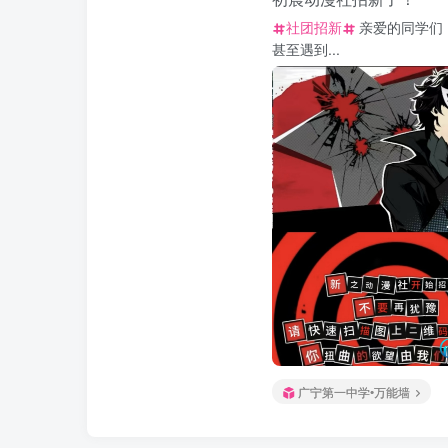
社团招新
亲爱的同学们
甚至遇到...
广宁第一中学•万能墙