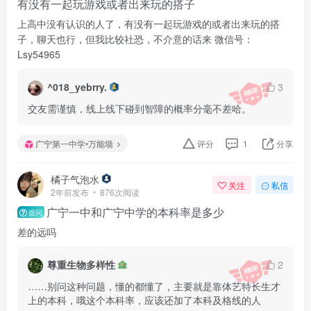
有没有一起玩游戏或者出来玩的搭子
上高中没有认识的人了，有没有一起玩游戏的或者出来玩的搭
子，聊天也行，但我比较社恐，不介意的话来 微信号：
Lsy54965
^018_yebrry.
3
交友需谨慎，线上线下碰到智障的概率分毫不差哈。
广宁第一中学•万能墙
评分
1
分享
橘子气泡水
关注
私信
2年前发布
876次阅读
广宁一中和广宁中学的本科率是多少
提问
差的远吗
尊重生物多样性
2
……别问这种问题，懂的都懂了，主要就是靠体艺特长生才
上的本科，哦这个本科率，应该还加了本科及格线的人