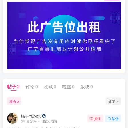
帖子
2
评论
0
收藏
0
粉丝
0
版块
0
发布
排序
2
橘子气泡水
关注
私信
2年前发布
150次阅读