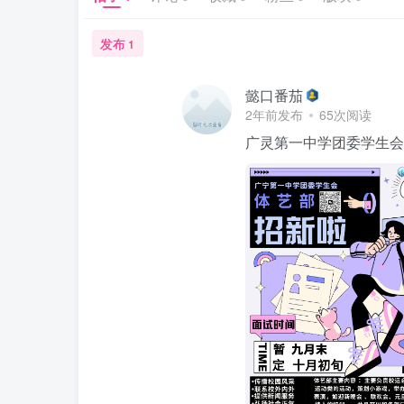
发布
1
懿口番茄
2年前发布
65次阅读
广灵第一中学团委学生会