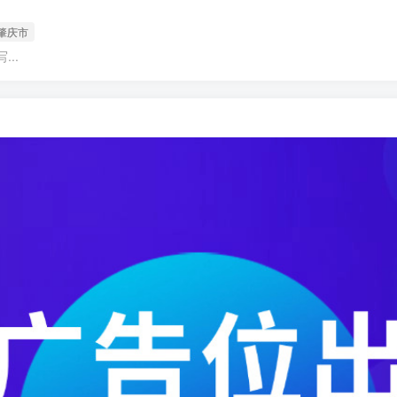
肇庆市
..