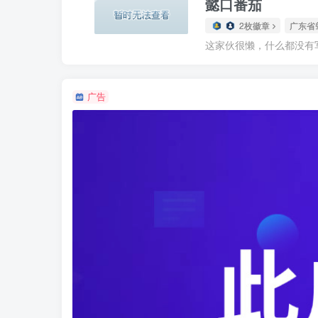
懿口番茄
2枚徽章
广东省
这家伙很懒，什么都没有写.
广告