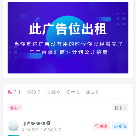
帖子
1
评论
7
收藏
0
粉丝
0
版块
0
发布
排序
1
用户666666
关注
私信
2年前发布
915次阅读