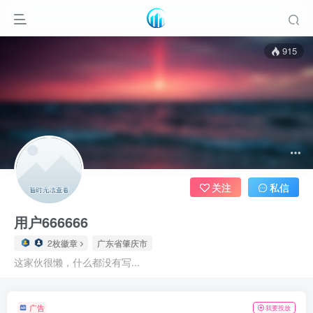
915
关注
私信
用户666666
2枚徽章
广东省肇庆市
这家伙很懒，什么都没有写...
广告
我要投放