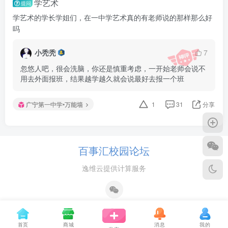
学艺术
提问
学艺术的学长学姐们，在一中学艺术真的有老师说的那样那么好
吗
小秃秃
7
忽悠人吧，很会洗脑，你还是慎重考虑，一开始老师会说不
用去外面报班，结果越学越久就会说最好去报一个班
广宁第一中学•万能墙
1
31
分享
百事汇校园论坛
逸维云提供计算服务
首页
商城
消息
我的