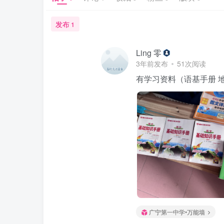
发布
1
Ling 零
3年前发布
51次阅读
有学习资料（语基手册 地
广宁第一中学•万能墙