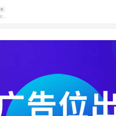
山市
..