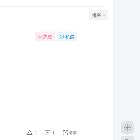
排序
关注
私信
1
1
分享