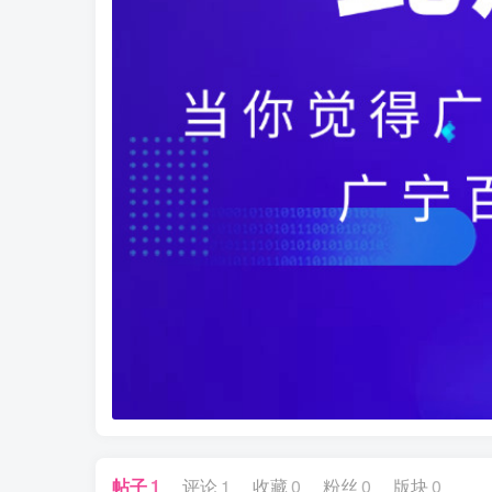
帖子
1
评论
1
收藏
0
粉丝
0
版块
0