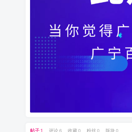
帖子
1
评论
6
收藏
0
粉丝
0
版块
0