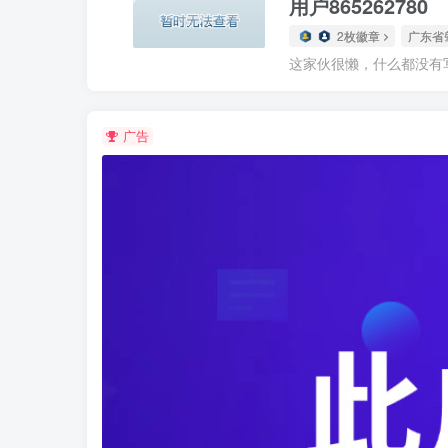
用户865262780
2枚徽章
广东省
这家伙很懒，什么都没有写.
广告