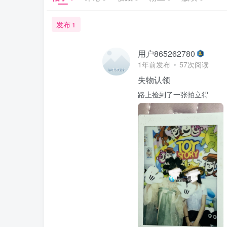
发布
1
用户865262780
1年前发布
57次阅读
失物认领
路上捡到了一张拍立得