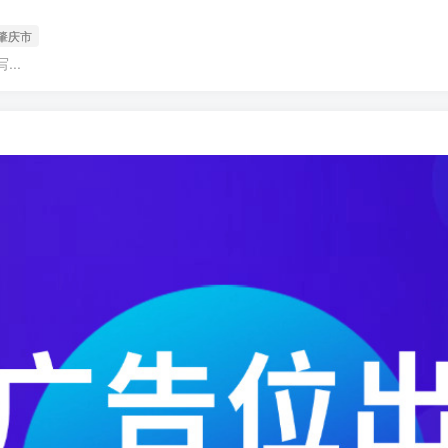
肇庆市
..