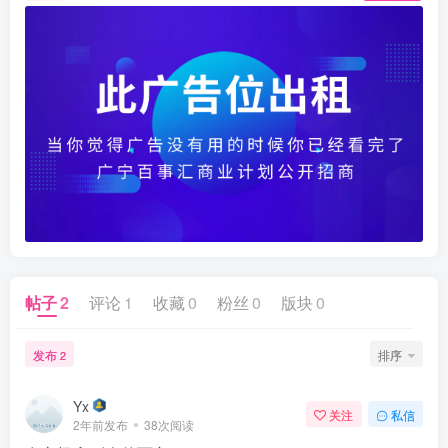
帖子
2
评论
1
收藏
0
粉丝
0
版块
0
发布
排序
2
Yx
关注
私信
2年前发布
38次阅读