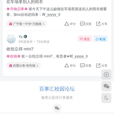
在车场拿别人的雨衣
寻物启事
谁今天下午这么缺德在车场里面连别人的雨衣都要
拿。加vx自动还回来：W_yyyyy_0
广宁第一中学•万能墙
评分
回复
分享
Yx
关注
私信
3年前发布
72次阅读
收拍立得 mini7
收物
收一台拍立得 mini7，有意者➕W_yyyyy_0
闲置出售•安利墙
评分
回复
分享
百事汇校园论坛
逸维云提供计算服务