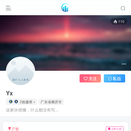
110
关注
私信
Yx
2枚徽章
广东省肇庆市
这家伙很懒，什么都没有写...
广告
立即入驻