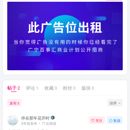
帖子
2
评论
1
收藏
0
粉丝
0
版块
0
发布
排序
2
停在那年花开时
关注
私信
2年前发布
71次阅读