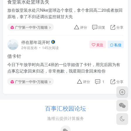
食堂装水处篮球丢失
放在饭堂装水处只Nike篮球边个拿哎，拿个拿回高二20或者放回
原地，拿了不归还调出监控就甘大先
广宁第一中学•万能墙
评分
回复
分享
停在那年花开时
关注
私信
2年前发布
145次阅读
借卡针
今日下午放学时向高三4班的一位学姐借了卡针，用完后因为有
点事忘记拿回来归还，非常抱歉，我星期日拿回来给你
广宁第一中学•万能墙
评分
1
分享
百事汇校园论坛
逸维云提供计算服务