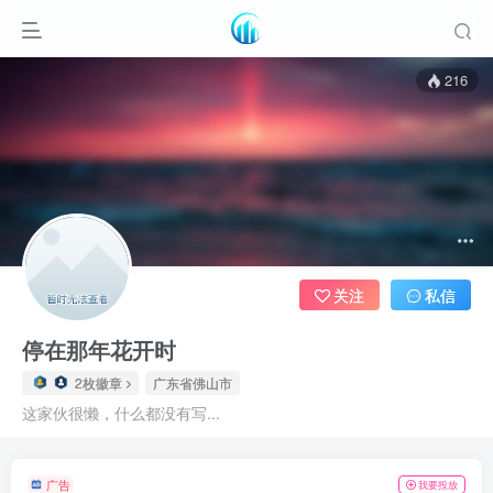
216
关注
私信
停在那年花开时
2枚徽章
广东省佛山市
这家伙很懒，什么都没有写...
广告
我要投放