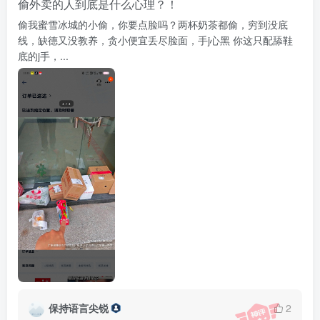
偷外卖的人到底是什么心理？！
偷我蜜雪冰城的小偷，你要点脸吗？两杯奶茶都偷，穷到没底
线，缺德又没教养，贪小便宜丢尽脸面，手j心黑 你这只配舔鞋
底的j手，...
保持语言尖锐
2