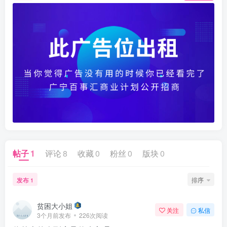
帖子
1
评论
8
收藏
0
粉丝
0
版块
0
发布
排序
1
贫困大小姐
关注
私信
3个月前发布
226次阅读