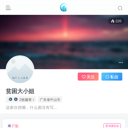
226
关注
私信
贫困大小姐
2枚徽章
广东省中山市
这家伙很懒，什么都没有写...
广告
我要投放