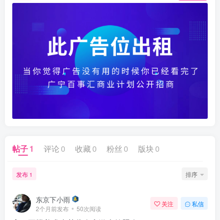
帖子
1
评论
0
收藏
0
粉丝
0
版块
0
发布
排序
1
东京下小雨
关注
私信
2个月前发布
50次阅读