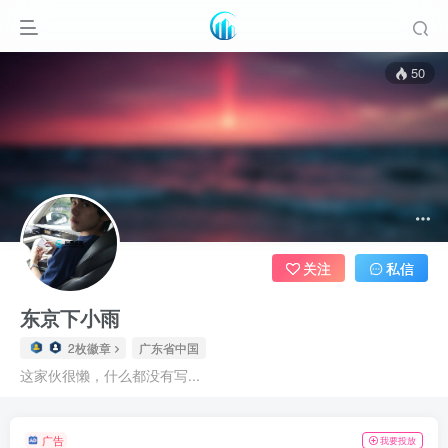
50
关注
私信
东京下小雨
2枚徽章
广东省中国
这家伙很懒，什么都没有写...
广告
我要投放