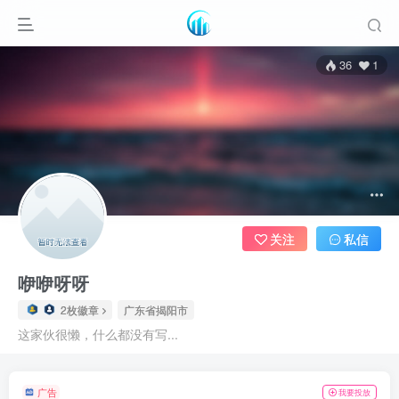
36
1
关注
私信
咿咿呀呀
2枚徽章
广东省揭阳市
这家伙很懒，什么都没有写...
广告
我要投放