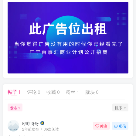
帖子
1
评论
0
收藏
0
粉丝
1
版块
0
发布
排序
1
咿咿呀呀
关注
私信
2年前发布
36次阅读