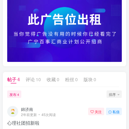
帖子
4
评论
10
收藏
0
粉丝
0
版块
0
发布
排序
4
錦济南
关注
私信
2年前更新
45次阅读
心理社团招新啦