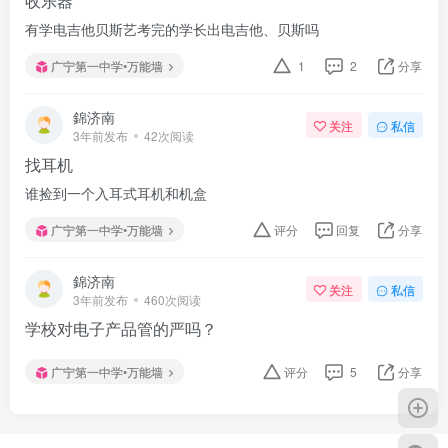
收乐器
有学电吉他贝斯艺考完的学长出电吉他、贝斯吗
广宁第一中学•万能墙
1
2
分享
錦济南
关注
私信
3年前发布
42次阅读
找耳机
谁捡到一个入耳式耳机和机盒
广宁第一中学•万能墙
评分
回复
分享
錦济南
关注
私信
3年前发布
460次阅读
学校对电子产品管的严吗？
广宁第一中学•万能墙
评分
5
分享