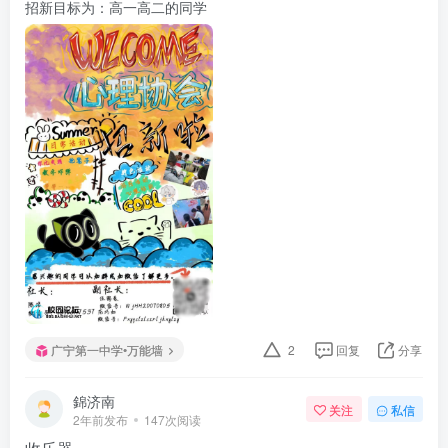
招新目标为：高一高二的同学
广宁第一中学•万能墙
2
回复
分享
錦济南
关注
私信
2年前发布
147次阅读