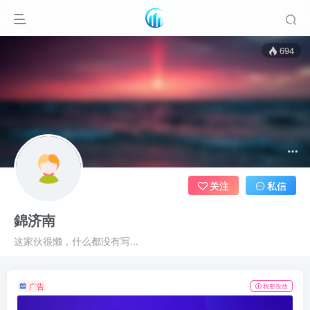
694
关注
私信
錦济南
这家伙很懒，什么都没有写...
广告
我要投放