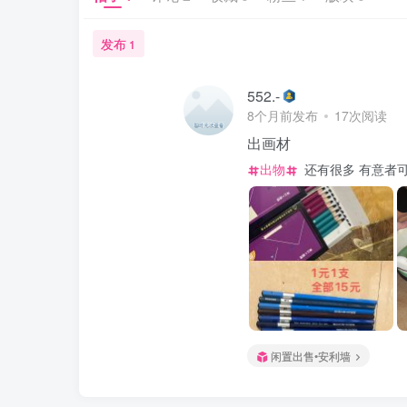
发布
1
552.-
8个月前发布
17次阅读
出画材
出物
还有很多 有意者
闲置出售•安利墙