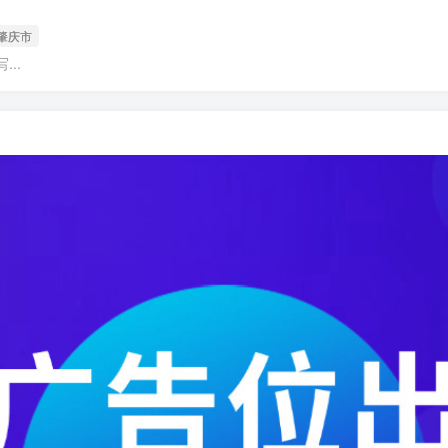
肇庆市
..