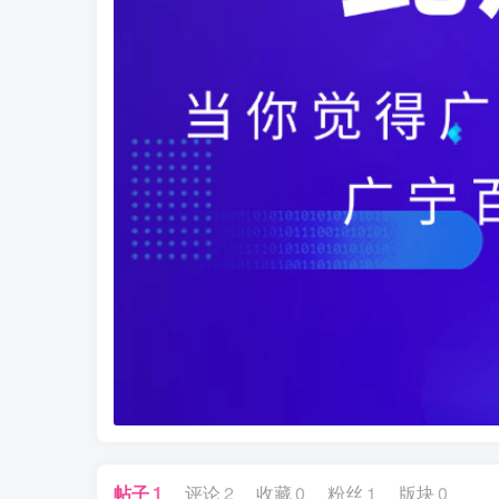
帖子
1
评论
2
收藏
0
粉丝
1
版块
0