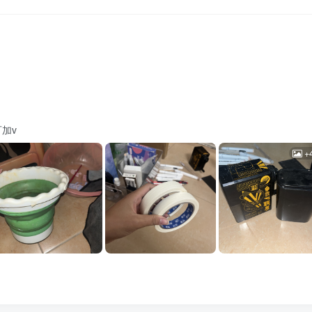
可加v
+