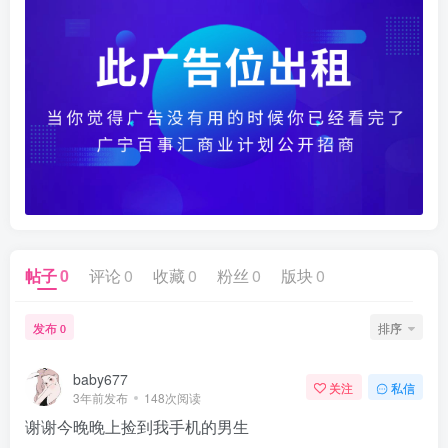
帖子
0
评论
0
收藏
0
粉丝
0
版块
0
发布
排序
0
baby677
关注
私信
3年前发布
148次阅读
谢谢今晚晚上捡到我手机的男生