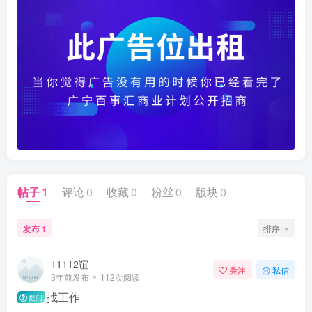
帖子
1
评论
0
收藏
0
粉丝
0
版块
0
发布
排序
1
11112谊
关注
私信
3年前发布
112次阅读
找工作
提问