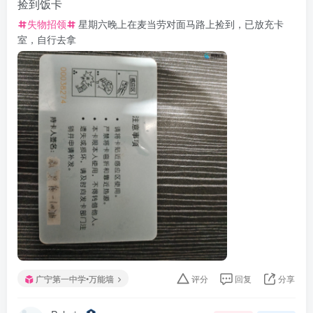
捡到饭卡
失物招领
星期六晚上在麦当劳对面马路上捡到，已放充卡
室，自行去拿
广宁第一中学•万能墙
评分
回复
分享