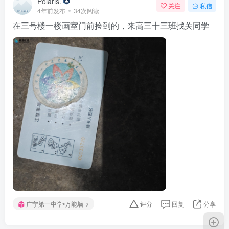
Polaris.
关注
私信
4年前发布
34次阅读
在三号楼一楼画室门前捡到的，来高三十三班找关同学
广宁第一中学•万能墙
评分
回复
分享