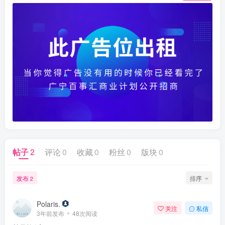
帖子
2
评论
0
收藏
0
粉丝
0
版块
0
发布
排序
2
Polaris.
关注
私信
3年前发布
48次阅读