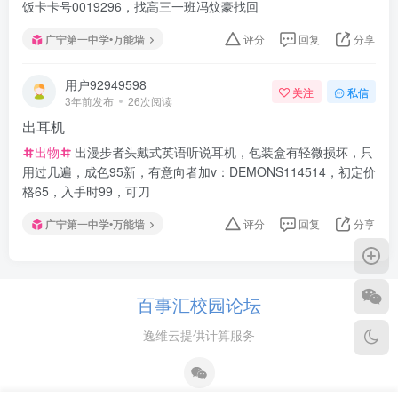
饭卡卡号0019296，找高三一班冯炆豪找回
广宁第一中学•万能墙
评分
回复
分享
用户92949598
关注
私信
3年前发布
26次阅读
出耳机
出物
出漫步者头戴式英语听说耳机，包装盒有轻微损坏，只
用过几遍，成色95新，有意向者加v：DEMONS114514，初定价
格65，入手时99，可刀
广宁第一中学•万能墙
评分
回复
分享
百事汇校园论坛
逸维云提供计算服务