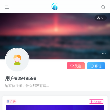
56
关注
私信
用户92949598
这家伙很懒，什么都没有写...
广告
我要投放