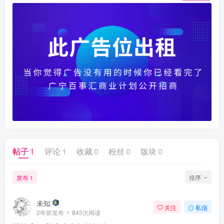
帖子
1
评论
1
收藏
0
粉丝
0
版块
0
发布
排序
1
未知
关注
私信
2年前发布
843次阅读