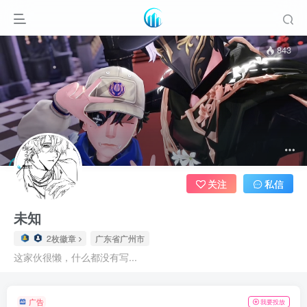
843
关注
私信
未知
2枚徽章
广东省广州市
这家伙很懒，什么都没有写...
广告
我要投放