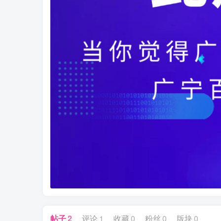
帖子
2
评论
1
收藏
0
粉丝
0
版块
0