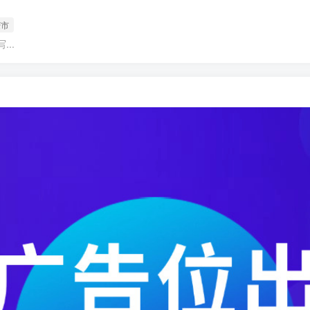
庆市
..