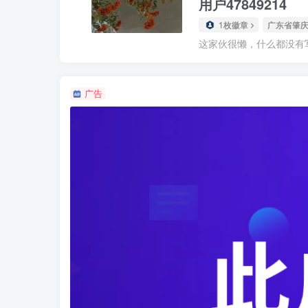
用户47849214
1枚徽章
广东省肇
这家伙很懒，什么都没有写.
广告