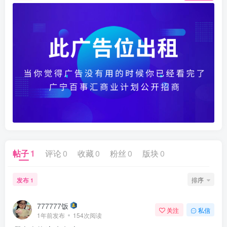
帖子
1
评论
0
收藏
0
粉丝
0
版块
0
发布
排序
1
777777饭
关注
私信
1年前发布
154次阅读