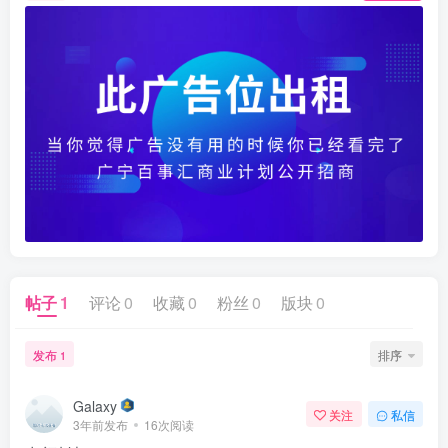
帖子
1
评论
0
收藏
0
粉丝
0
版块
0
发布
排序
1
Galaxy
关注
私信
3年前发布
16次阅读