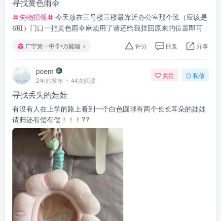
寻找黄色雨伞
失物招领
今天放在三号楼三楼最靠近办公室那个班（应该是
6班）门口一把黄色雨伞麻烦用了请还给我挂回原来的位置即可
广宁第一中学•万能墙
评分
回复
分享
poem
关注
私信
2年前发布
44次阅读
寻找丢失的娃娃
有没有人在上学的路上看到一个白色圆球有两个长长耳朵的娃娃
请归还有偿有偿！！！??