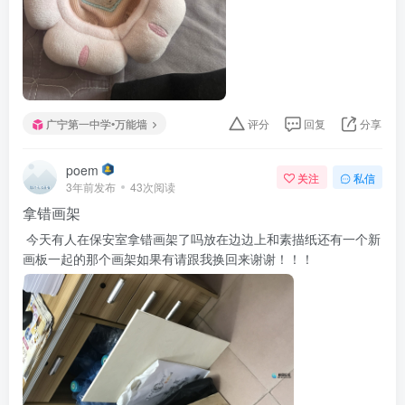
广宁第一中学•万能墙
评分
回复
分享
poem
关注
私信
3年前发布
43次阅读
拿错画架
今天有人在保安室拿错画架了吗放在边边上和素描纸还有一个新
画板一起的那个画架如果有请跟我换回来谢谢！！！