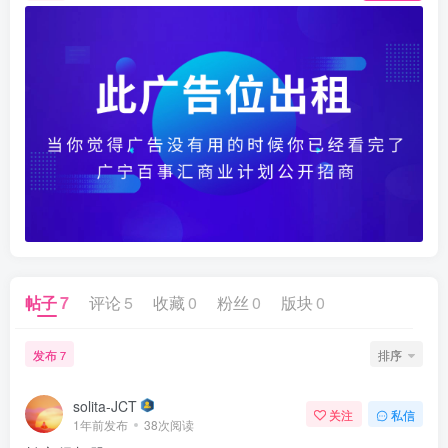
帖子
7
评论
5
收藏
0
粉丝
0
版块
0
发布
排序
7
solita-JCT
关注
私信
1年前发布
38次阅读