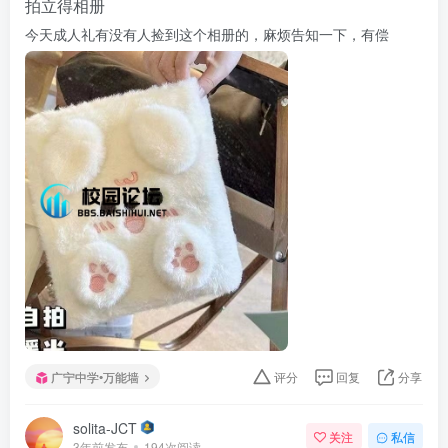
拍立得相册
今天成人礼有没有人捡到这个相册的，麻烦告知一下，有偿
广宁中学•万能墙
评分
回复
分享
solita-JCT
关注
私信
3年前发布
194次阅读