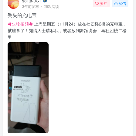
solita-JCT
关注
私信
3年前发布
26次阅读
丢失的充电宝
失物招领
上周星期五（11月24）放在社团楼2楼的充电宝，
被谁拿了！知情人士请私我，或者放到舞蹈协会，再社团楼二楼
里