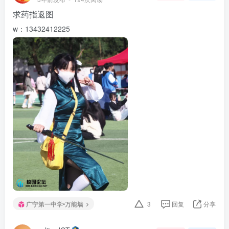
求药指返图
w：13432412225
广宁第一中学•万能墙
3
回复
分享