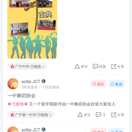
广宁中学•万能墙
评分
回复
分享
solita-JCT
关注
私信
3年前发布
116次阅读
一中舞蹈协会
万能墙
又一个新学期新开始一中舞蹈协会欢迎大家加入
广宁第一中学•万能墙
评分
3
分享
solita-JCT