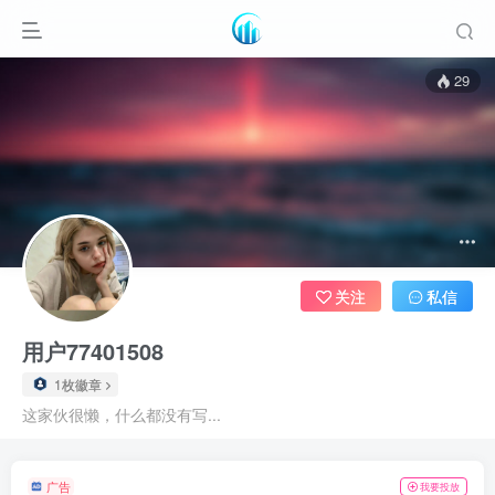
29
关注
私信
用户77401508
1枚徽章
这家伙很懒，什么都没有写...
广告
我要投放