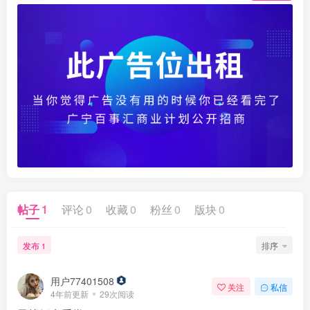
帖子
1
评论
0
收藏
0
粉丝
0
版块
0
发布
排序
1
用户77401508
关注
私信
4年前更新
29次阅读