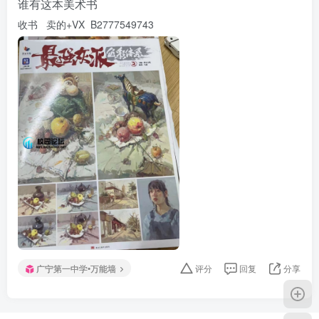
谁有这本美术书
收书 卖的+VX B2777549743
广宁第一中学•万能墙
评分
回复
分享