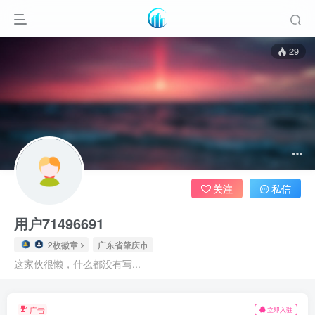
29
关注
私信
用户71496691
2枚徽章
广东省肇庆市
这家伙很懒，什么都没有写...
广告
立即入驻