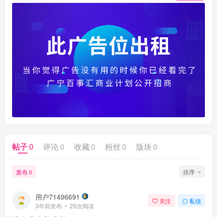
帖子
0
评论
0
收藏
0
粉丝
0
版块
0
发布
排序
0
用户71496691
关注
私信
3年前发布
29次阅读