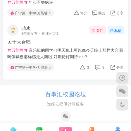
万能墙
年少不够疯狂
广宁第一中学•万能墙
评分
回复
分享
ufjubj
关注
私信
3年前发布
614次阅读
关于大合唱
万能墙
音乐班的同学们明天晚上可以像今天晚上那样大合唱
吗像喊楼那样感觉太爽啦 好期待好期待✨✨?
广宁第一中学•万能墙
3
9
分享
百事汇校园论坛
逸维云提供计算服务