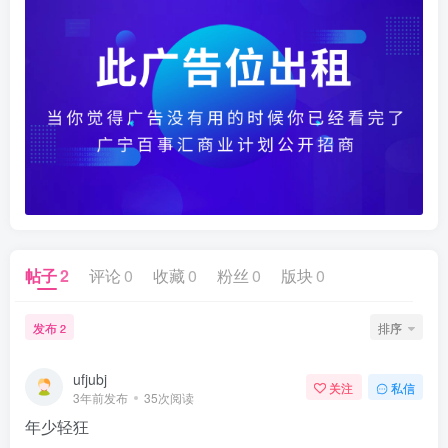
帖子
2
评论
0
收藏
0
粉丝
0
版块
0
发布
排序
2
ufjubj
关注
私信
3年前发布
35次阅读
年少轻狂